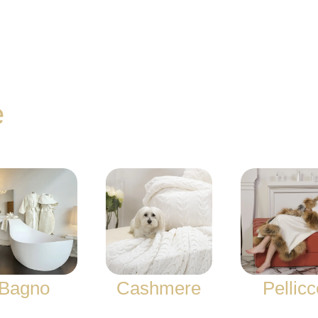
e
Bagno
Cashmere
Pellicc